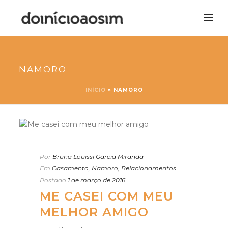
NAMORO
INÍCIO
»
NAMORO
Por
Bruna Louissi Garcia Miranda
Em
Casamento
,
Namoro
,
Relacionamentos
Postado
1 de março de 2016
ME CASEI COM MEU
MELHOR AMIGO