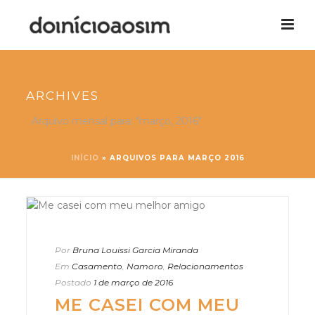
ARCHIVES
Arquivo mensal para: "março, 2016"
INÍCIO
»
ARQUIVOS PARA MARÇO 2016
Por
Bruna Louissi Garcia Miranda
Em
Casamento
,
Namoro
,
Relacionamentos
Postado
1 de março de 2016
ME CASEI COM MEU