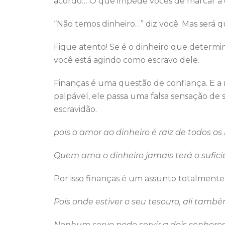
acordo… O que impede vocês de marcar a
“Não temos dinheiro…” diz você. Mas será q
Fique atento! Se é o dinheiro que determ
você está agindo como escravo dele.
Finanças é uma questão de confiança. E a n
palpável, ele passa uma falsa sensação de 
escravidão.
pois o amor ao dinheiro é raiz de todos o
Quem ama o dinheiro jamais terá o sufici
Por isso finanças é um assunto totalmente
Pois onde estiver o seu tesouro, ali tamb
Nenhum servo pode servir a dois senhores