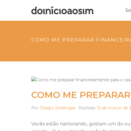
So
COMO ME PREPARAR FINANCEIR
COMO ME PREPARAR
Por
Gladys Sindlinger
Postado
15 de março de 
Vocês estão namorando, gostam um do outr