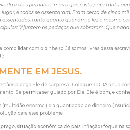
vada e dois peixinhos, mas o que é isto para tanta ge
 lugar, e todos se assentaram. Eram cerca de cinco mi
am assentados, tanto quanto queriam; e fez o mesmo co
discípulos: “Ajuntem os pedaços que sobraram. Que nada
 como lidar com o dinheiro. Já somos livres dessa escra
fé.
MENTE EM JESUS.
stância pega Ele de surpresa. Coloque TODA a sua confi
o. Se permita ser guiado por Ele. Ele é bom, e conh
as (multidão enorme!) e a quantidade de dinheiro (insufic
solução para esse problema.
rego, situação econômica do país, inflação) foque na so