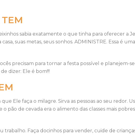
Ê TEM
ixinhos sabia exatamente o que tinha para oferecer a Jes
sua casa, suas metas, seus sonhos. ADMINISTRE. Essa é uma
cês precisam para tornar a festa possível e planejem-s
e dizer: Ele é bom!!!
TEM
que Ele faça o milagre. Sirva as pessoas ao seu redor. 
ue o pão de cevada era o alimento das classes mais pobr
 trabalho. Faça docinhos para vender, cuide de crianças