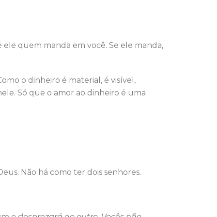
e é ele quem manda em você. Se ele manda,
mo o dinheiro é material, é visível,
 nele. Só que o amor ao dinheiro é uma
Deus. Não há como ter dois senhores.
um e desprezará ao outro. Vocês não