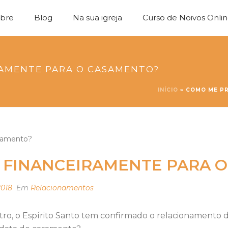
bre
Blog
Na sua igreja
Curso de Noivos Onli
AMENTE PARA O CASAMENTO?
INÍCIO
»
COMO ME PR
 FINANCEIRAMENTE PARA 
2018
Em
Relacionamentos
o, o Espírito Santo tem confirmado o relacionamento de