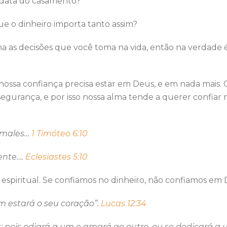
 data do casamento?
ue o dinheiro importa tanto assim?
ina as decisões que você toma na vida, então na verdad
ossa confiança precisa estar em Deus, e em nada mais. Co
segurança, e por isso nossa alma tende a querer confiar
s males…
1 Timóteo 6:10
ente….
Eclesiastes 5:10
 espiritual. Se confiamos no dinheiro, não confiamos em 
ém estará o seu coração”.
Lucas 12:34
; pois odiará a um e amará ao outro, ou se dedicará a 