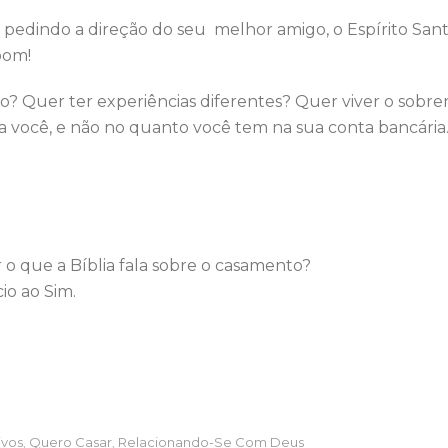
pedindo a direção do seu melhor amigo, o Espírito Sant
bom!
ixo? Quer ter experiências diferentes? Quer viver o sob
a você, e não no quanto você tem na sua conta bancária
o que a Bíblia fala sobre o casamento?
io ao Sim.
ivos
Quero Casar
Relacionando-Se Com Deus
,
,