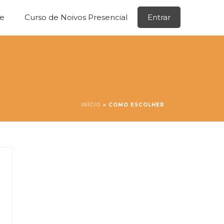
ne
Curso de Noivos Presencial
Entrar
INÍCIO
»
COMO ESCOLHER