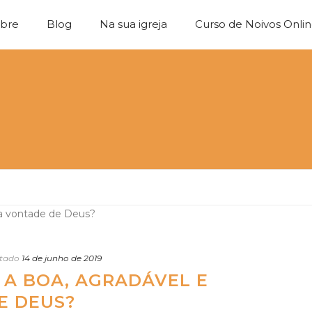
bre
Blog
Na sua igreja
Curso de Noivos Onli
tado
14 de junho de 2019
A BOA, AGRADÁVEL E
E DEUS?