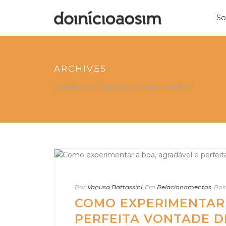
So
ARCHIVES
Arquivos de Tags para: "como escolher"
Por
Vanusa Battassini
Em
Relacionamentos
Pos
COMO EXPERIMENTAR 
PERFEITA VONTADE D