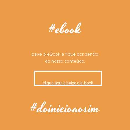
#ebook
baixe o eBook e fique por dentro
do nosso conteúdo.
clique aqui e baixe o e-book
#doinicioaosim