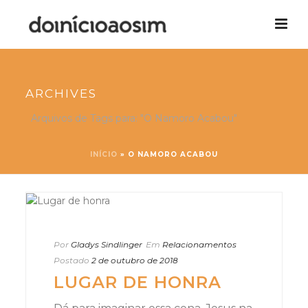
ARCHIVES
Arquivos de Tags para: "O Namoro Acabou"
INÍCIO
»
O NAMORO ACABOU
Por
Gladys Sindlinger
Em
Relacionamentos
Postado
2 de outubro de 2018
LUGAR DE HONRA