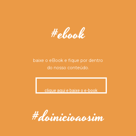
#ebook
baixe o eBook e fique por dentro
do nosso conteúdo.
clique aqui e baixe o e-book
#doinicioaosim