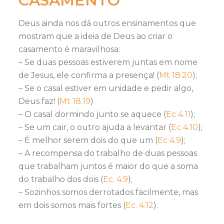
CASAMENTO
Deus ainda nos dá outros ensinamentos que
mostram que a ideia de Deus ao criar o
casamento é maravilhosa:
– Se duas pessoas estiverem juntas em nome
de Jesus, ele confirma a presença! (
Mt 18:20
);
– Se o casal estiver em unidade e pedir algo,
Deus faz! (
Mt 18:19
)
– O casal dormindo junto se aquece (
Ec 4.11
);
– Se um cair, o outro ajuda a levantar (
Ec 4.10
);
– É melhor serem dois do que um (
Ec 4.9
);
– A recompensa do trabalho de duas pessoas
que trabalham juntos é maior do que a soma
do trabalho dos dois (
Ec. 4.9
);
– Sozinhos somos derrotados facilmente, mas
em dois somos mais fortes (
Ec. 4.12
).