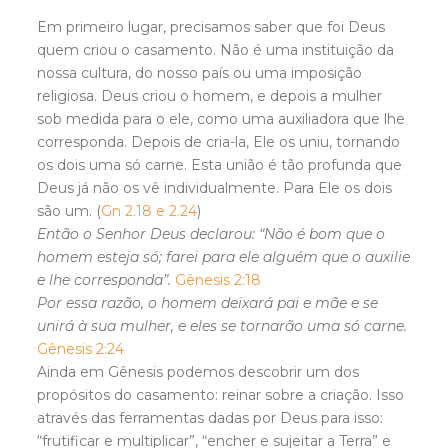
Em primeiro lugar, precisamos saber que foi Deus
quem criou o casamento. Não é uma instituição da
nossa cultura, do nosso país ou uma imposição
religiosa. Deus criou o homem, e depois a mulher
sob medida para o ele, como uma auxiliadora que lhe
corresponda. Depois de cria-la, Ele os uniu, tornando
os dois uma só carne. Esta união é tão profunda que
Deus já não os vê individualmente. Para Ele os dois
são um. (
Gn 2.18 e 2.24
)
Então o Senhor Deus declarou: “Não é bom que o
homem esteja só; farei para ele alguém que o auxilie
e lhe corresponda”.
Gênesis 2:18
Por essa razão, o homem deixará pai e mãe e se
unirá à sua mulher, e eles se tornarão uma só carne.
Gênesis 2:24
Ainda em Gênesis podemos descobrir um dos
propósitos do casamento: reinar sobre a criação. Isso
através das ferramentas dadas por Deus para isso:
“frutificar e multiplicar”, “encher e sujeitar a Terra” e